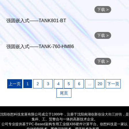
下载 >
强固嵌入式——TANK801-BT
下载 >
强固嵌入式——TANK-760-HM86
下载 >
上一页
1
2
3
4
5
6
...
20
下一页
尾页
沈阳创想科技发展有限公司成立于1999年，注册于沈阳南湖创新创业大街三好街，是
集科、工、贸整合与一体的高新技术企业。
公司专业提供基于PC-Based架构专用工业级X86硬件计算平台。创想科技是一家以
自动控制技术、图像识别技术、通讯技术为支撑，