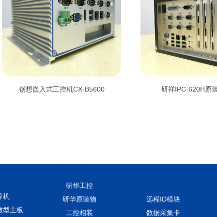
创想嵌入式工控机CX-B5600
研祥IPC-620H
研华工控
算机
研华原装物
远程ID模块
微型主板
工控相装
数据采集卡