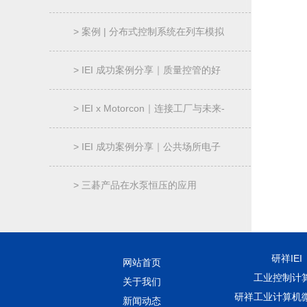
过程“透明化”
> 案例 | 分布式控制系统在列车模拟
器的应用
> IEI 成功案例分享｜质量控管的好
帮手-AOI 机械控制器
> IEI x Motorcon｜连接工厂与未来-
智能制造解决方案
> IEI 成功案例分享｜公共场所电子
信息广告牌｜NANO-ULT5
> 三碁产品在水泵恒压的应用
研祥IEI
网站首页
工业控制计
关于我们
研祥工业计算机
新闻动态