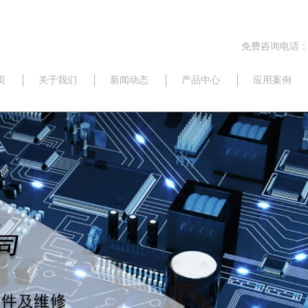
免费咨询电话：17
页
关于我们
新闻动态
产品中心
应用案例
公司动态
研华
行业信息
威强
最新资讯
新汉
三碁
佛斯特
昆仑海岸
京瓷
西门子