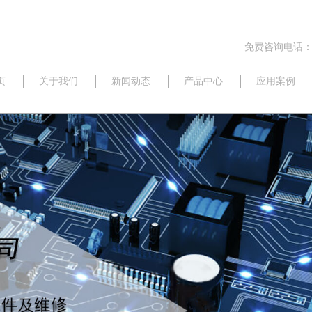
免费咨询电话：17
页
关于我们
新闻动态
产品中心
应用案例
公司动态
研华
行业信息
威强
最新资讯
新汉
三碁
佛斯特
昆仑海岸
京瓷
西门子