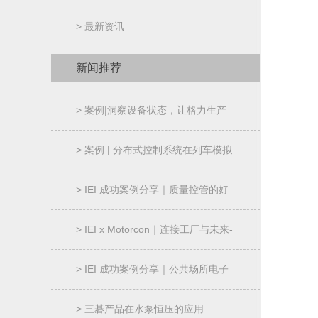
> 最新资讯
新闻推荐
> 案例|洞察设备状态，让格力生产
过程“透明化”
> 案例 | 分布式控制系统在列车模拟
器的应用
> IEI 成功案例分享｜质量控管的好
帮手-AOI 机械控制器
> IEI x Motorcon｜连接工厂与未来-
智能制造解决方案
> IEI 成功案例分享｜公共场所电子
信息广告牌｜NANO-ULT5
> 三碁产品在水泵恒压的应用