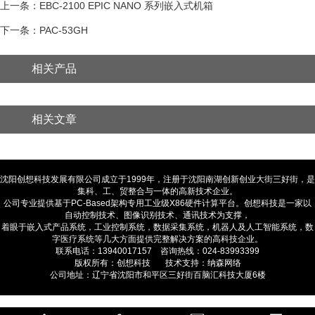
上一条：EBC-2100 EPIC NANO 系列嵌入式机箱
下一条：PAC-53GH
相关产品
相关文章
沈阳创想科技发展有限公司成立于1999年，注册于沈阳南湖创新创业大街三好街，是
集科、工、贸整合与一体的高新技术企业。
公司专业提供基于PC-Based架构专用工业级X86硬件计算平台。创想科技是一家以
自动控制技术、图像识别技术、通讯技术为支撑，
着眼于嵌入式产品系统，工业控制系统，数据采集系统，机器人及人工智能系统，数
字医疗系统等几大方面提供完整解决方案的高科技企业。
联系电话：13940017157 咨询热线：024-83993399
版权所有：创想科技 技术支持：纳森网络
公司地址：辽宁省沈阳市和平区三好街百脑汇科技大厦6楼