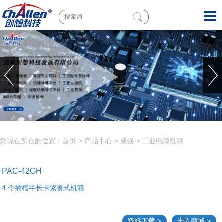
您现在所在的位置：
首页
>
产品中心
>
威强
>
工业电脑机箱
PAC-42GH
4 个插槽半长卡紧凑式机箱
资料下载 >
进入商城 >