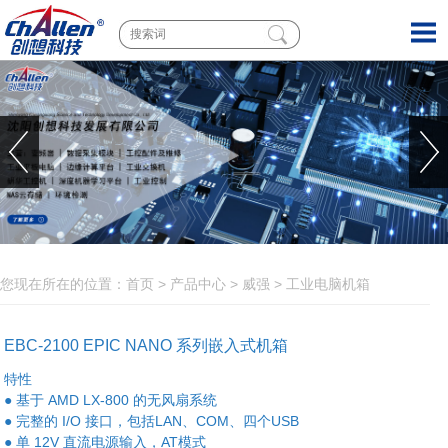
您现在所在的位置：
首页
>
产品中心
>
威强
>
工业电脑机箱
EBC-2100 EPIC NANO 系列嵌入式机箱
特性
● 基于 AMD LX-800 的无风扇系统
● 完整的 I/O 接口，包括LAN、COM、四个USB
● 单 12V 直流电源输入，AT模式