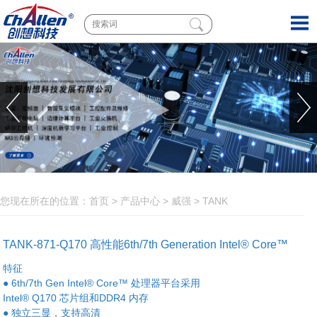
您现在所在的位置：
首页
>
产品中心
>
威强
>
TANK
TANK-871-Q170 高性能6th/7th Generation Intel® Core™
特征
Processor
● 6th/7th Gen Intel® Core™ 处理器平台采用
Intel® Q170 芯片组和DDR4 内存
● 独立三显，支持高清