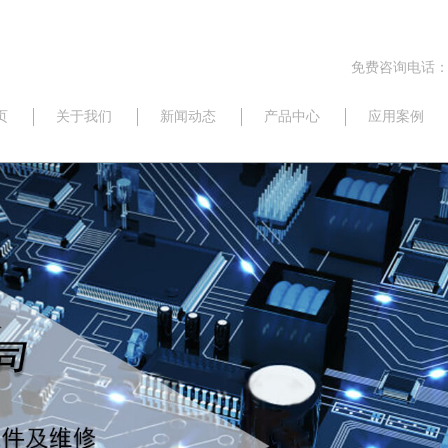
免费咨询电话：17
页
关于我们
新闻动态
产品中心
应用案例
公司动态
研华
行业信息
威强
最新资讯
新汉
三碁
佛斯特
昆仑海岸
京瓷
西门子