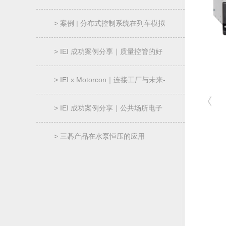
过程“透明化”
> 案例 | 分布式控制系统在列车模拟
器的应用
> IEI 成功案例分享｜质量控管的好
帮手-AOI 机械控制器
> IEI x Motorcon｜连接工厂与未来-
智能制造解决方案
> IEI 成功案例分享｜公共场所电子
信息广告牌｜NANO-ULT5
> 三碁产品在水泵恒压的应用