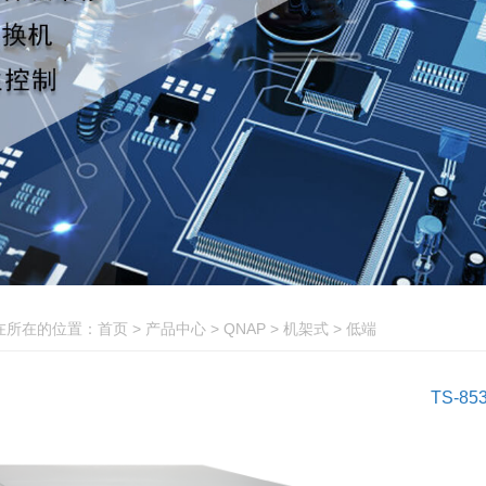
QNAP
创想
热卖产品
在所在的位置：
首页
>
产品中心
>
QNAP
>
机架式
>
低端
TS-85