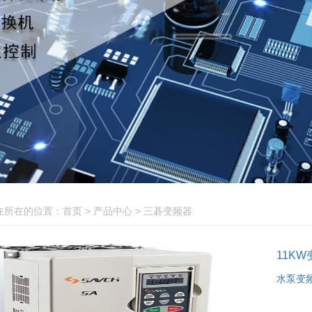
QNAP
创想
热卖产品
在所在的位置：
首页
>
产品中心
>
三碁变频器
11KW
水泵变频