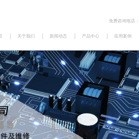
免费咨询电话：17
页
关于我们
新闻动态
产品中心
应用案例
公司动态
研华
行业信息
威强
最新资讯
新汉
三碁
佛斯特
昆仑海岸
京瓷
西门子