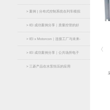
过程“透明化”
> 案例 | 分布式控制系统在列车模拟
器的应用
> IEI 成功案例分享｜质量控管的好
帮手-AOI 机械控制器
> IEI x Motorcon｜连接工厂与未来-
智能制造解决方案
> IEI 成功案例分享｜公共场所电子
信息广告牌｜NANO-ULT5
> 三碁产品在水泵恒压的应用