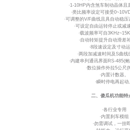
·1-10HP内含煞车制动晶体
·类比频率设定可接受0~10VDC
·可调整的V/F曲线且具自动稳压调
·可设定自由运转停止或减
·载波频率可自3KHz~15
·自动转矩提升自动滑差
·8段速设定及寸动
·两段加减速时间及S曲线
·内建串列通讯界面RS-485(鲍率
·数位操作外拉5公尺(M
·内置计数器。
·瞬时停电再起动
二、傻瓜机功能特
·各行业专用
·内置刹车模组
·勿需调试，一挂