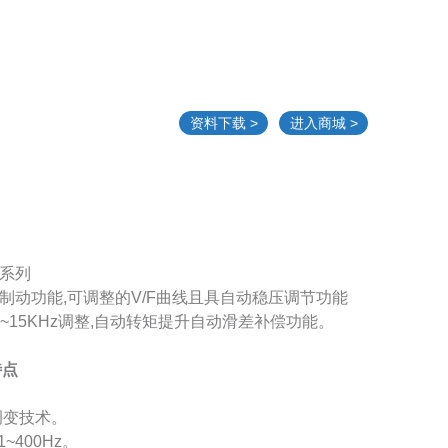
资料下载 >
进入商城 >
A系列
流制动功能,可调整的V/F曲线且具自动稳压调节功能
z~15KHz调整,自动转矩提升自动滑差补偿功能。
特点
调变技术。
~400Hz。