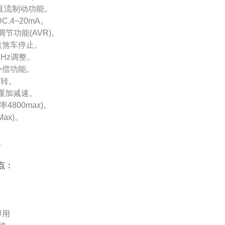
且直流制动功能。
,4~20mA。
节功能(AVR)。
速煞车停止。
KHz调整。
补偿功能。
运转。
缓加减速。
4800max)。
ax)。
。
点：
即用